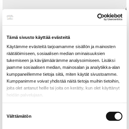
Tämä sivusto käyttää evästeitä
Käytämme evästeitä tarjoamamme sisällön ja mainosten
räätälöimiseen, sosiaalisen median ominaisuuksien
tukemiseen ja kävijämäärämme analysoimiseen. Lisäksi
jaamme sosiaalisen median, mainosalan ja analytiikka-alan
kumppaneillemme tietoja siitä, miten käytät sivustoamme.
Kumppanimme voivat yhdistää näitä tietoja muihin tietoihin,
joita olet antanut heille tai joita on kerätty, kun olet käyttänyt
heidän palvelujaan.
Katso lisätietoja käyttämistämme evästeistä osoitteessa
Suostumuksen
semio.fi/yhteys/tietosuojasivu
.
Välttämätön
valinta