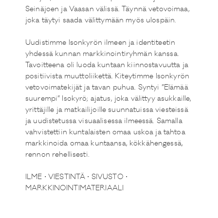
Seinäjoen ja Vaasan välissä. Täynnä vetovoimaa,
joka täytyi saada välittymään myös ulospäin.
Uudistimme Isonkyrön ilmeen ja identiteetin
yhdessä kunnan markkinointiryhmän kanssa.
Tavoitteena oli luoda kuntaan kiinnostavuutta ja
positiivista muuttoliikettä. Kiteytimme Isonkyrön
vetovoimatekijät ja tavan puhua. Syntyi ”Elämää
suurempi” Isokyrö; ajatus, joka välittyy asukkaille,
yrittäjille ja matkailijoille suunnatuissa viesteissä
ja uudistetussa visuaalisessa ilmeessä. Samalla
vahvistettiin kuntalaisten omaa uskoa ja tahtoa
markkinoida omaa kuntaansa, kökkähengessä,
rennon rehellisesti.
ILME ⋅ VIESTINTÄ ⋅ SIVUSTO ⋅
MARKKINOINTIMATERIAALI